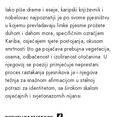
Iako piše drame i eseje, karipski književnik i
nobelovac najpoznatiji je po svome pjesništvu
u kojemu prevladavaju lirske pjesme prožete
duhom i dahom mora, specifičnim ozračjem
Kariba, osjećajem sjete postojanja, okusom
smrtnosti što ga pojačava prebujna vegetacija,
osama, odbačenost i izoliranost otočanina. U
njegovoj se poeziji primjećuje neprestani
proces rastakanja pjesnikova ja i njegova
težnja za snažnom afirmacijom u stalnoj
potrazi za identitetom, sa širokom skalom
osjećajnih i svjetonazornih nijansi.
PODIJELI NA FACEBOOK