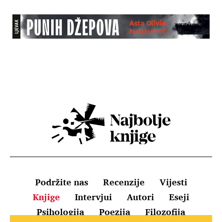
Podržite nas
Recenzije
Vijesti
Knjige
Intervjui
Autori
Eseji
Psihologija
Poezija
Filozofija