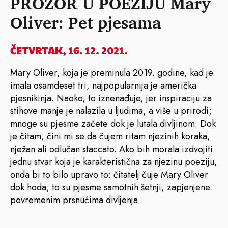
PROZOR U POEZIJU Mary
Oliver: Pet pjesama
ČETVRTAK, 16. 12. 2021.
Mary Oliver, koja je preminula 2019. godine, kad je
imala osamdeset tri, najpopularnija je američka
pjesnikinja. Naoko, to iznenađuje, jer inspiraciju za
stihove manje je nalazila u ljudima, a više u prirodi;
mnoge su pjesme začete dok je lutala divljinom. Dok
je čitam, čini mi se da čujem ritam njezinih koraka,
nježan ali odlučan staccato. Ako bih morala izdvojiti
jednu stvar koja je karakteristična za njezinu poeziju,
onda bi to bilo upravo to: čitatelj čuje Mary Oliver
dok hoda; to su pjesme samotnih šetnji, zapjenjene
povremenim prsnućima divljenja