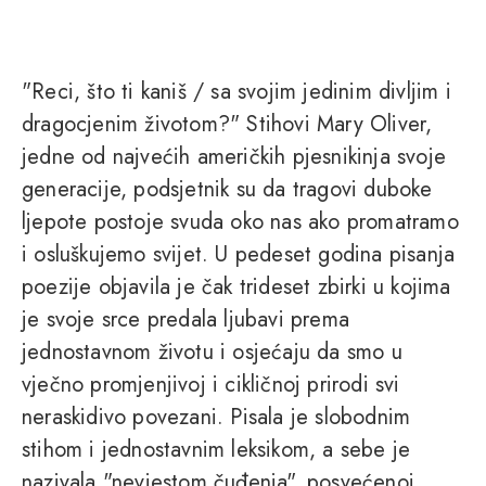
"Reci, što ti kaniš / sa svojim jedinim divljim i
dragocjenim životom?" Stihovi Mary Oliver,
jedne od najvećih američkih pjesnikinja svoje
generacije, podsjetnik su da tragovi duboke
ljepote postoje svuda oko nas ako promatramo
i osluškujemo svijet. U pedeset godina pisanja
poezije objavila je čak trideset zbirki u kojima
je svoje srce predala ljubavi prema
jednostavnom životu i osjećaju da smo u
vječno promjenjivoj i cikličnoj prirodi svi
neraskidivo povezani. Pisala je slobodnim
stihom i jednostavnim leksikom, a sebe je
nazivala "nevjestom čuđenja", posvećenoj