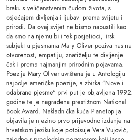
braku s veličanstvenim čudom života, s
osjećajem divljenja i ljubavi prema svijetu i
prirodi. Da ovaj svijet ne bismo napustili kao
da smo na njemu bili tek posjetioci, lirski
subjekt u pjesmama Mary Oliver poziva nas na
otvorenost, empatiju, znatiželju te divljenje
čak i prema najmanjim prirodnim pojavama.
Poezija Mary Oliver uvrštena je u Antologiju
najbolje američke poezije, a zbirka "Nove i
odabrane pjesme" prvi put je objavljena 1992.
godine te je nagrađena prestižnom National
Book Award. Nakladnička kuća Planetopija
objavila je njezino prvo prijevodno izdanje na
hrvatskom jeziku koje potpisuje Vera Vujović,
zajedno s preglednim pogovorom koji jasno