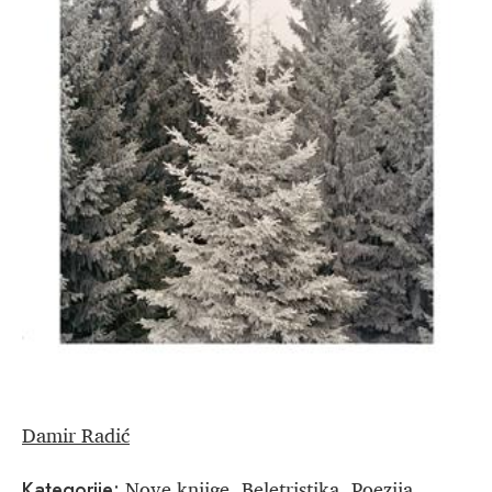
Damir Radić
Nove knjige
Beletristika
Poezija
Kategorije:
,
,