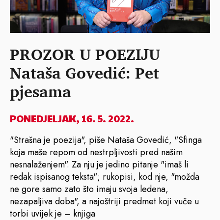
PROZOR U POEZIJU
Nataša Govedić: Pet
pjesama
PONEDJELJAK, 16. 5. 2022.
"Strašna je poezija", piše Nataša Govedić, "Sfinga
koja maše repom od nestrpljivosti pred našim
nesnalaženjem". Za nju je jedino pitanje "imaš li
redak ispisanog teksta"; rukopisi, kod nje, "možda
ne gore samo zato što imaju svoja ledena,
nezapaljiva doba", a najoštriji predmet koji vuče u
torbi uvijek je – knjiga