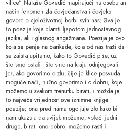
vilice" Nataše Govedić mapirajući na osebujan
način fenomen zla čovječanstva i čovjeka
govore o cjeloživotnoj borbi svih nas; živa je
to poezija koja plamti ljepotom jednostavnog
jezika, ali i glasnog angažmana. Poezija je ovo
koja se penje na barikade, koja od nas traži da
se zaista upitamo, kako to Govedić piše, uz
što smo ostali i što smo na kraju odnjegovali.
Jer, ako govorimo o zlu, čije je klice posvuda
moguće naći, nužno govorimo i o dobru, koje
možemo u svakom trenutku birati, i možda je
to najveća vrijednost ove iznimne knjige
poezije; ona pred nama ogoljuje zlo kako bi
nam ukazala da uvijek možemo, voleći jedni
druge, birati ono dobro, možemo rasti i