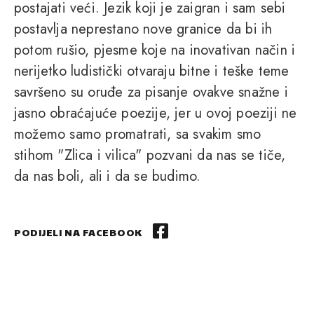
postajati veći. Jezik koji je zaigran i sam sebi
postavlja neprestano nove granice da bi ih
potom rušio, pjesme koje na inovativan način i
nerijetko ludistički otvaraju bitne i teške teme
savršeno su oruđe za pisanje ovakve snažne i
jasno obraćajuće poezije, jer u ovoj poeziji ne
možemo samo promatrati, sa svakim smo
stihom "Zlica i vilica" pozvani da nas se tiče,
da nas boli, ali i da se budimo.
PODIJELI NA FACEBOOK