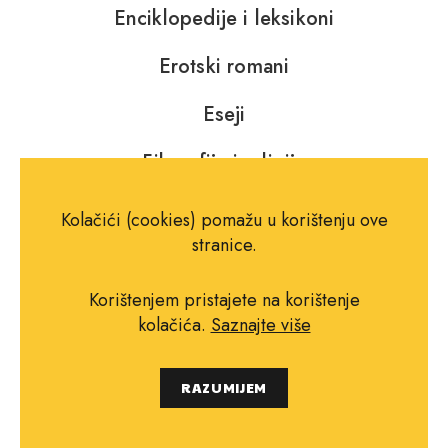
Enciklopedije i leksikoni
Erotski romani
Eseji
Filozofija i religija
Fotografija
Kolačići (cookies) pomažu u korištenju ove
stranice.
Glazba, kazalište i film
Korištenjem pristajete na korištenje
Horor, fantastika i SF
kolačića.
Saznajte više
Jezik, rječnici i gramatike
RAZUMIJEM
Književna teorija i kritika