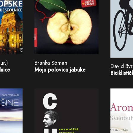
ur.)
Branka Sömen
David By
lnice
Moja polovica jabuke
Biciklisti