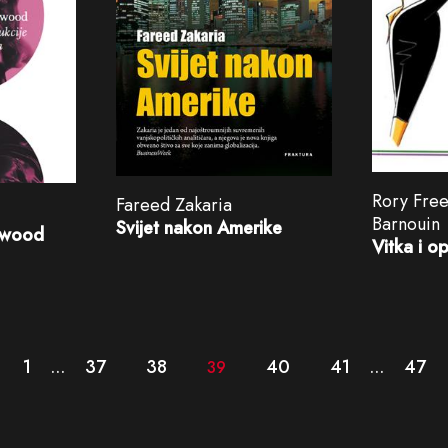
Rory Fre
Fareed Zakaria
Barnouin
Svijet nakon Amerike
ywood
Vitka i o
1
37
38
40
41
47
…
39
…