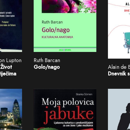
on Lupton
Ruth Barcan
Život
Golo/nago
Alain de 
riječima
Dnevnik 