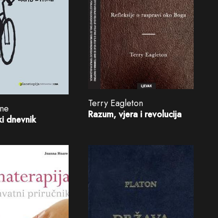
Terry Eagleton
rne
Razum, vjera i revolucija
čki dnevnik