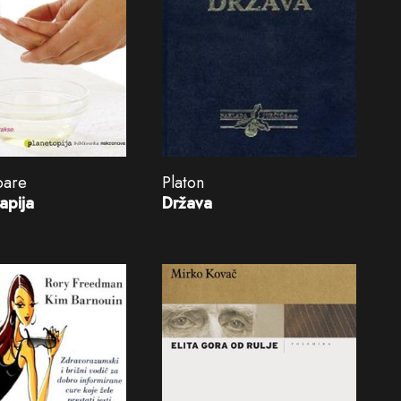
oare
Platon
apija
Država