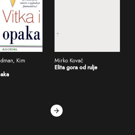
edman, Kim
Mirko Kovač
Elita gora od rulje
paka