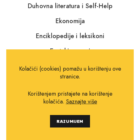
Duhovna literatura i Self-Help
Ekonomija
Enciklopedije i leksikoni
Erotski romani
Eseji
Kolačići (cookies) pomažu u korištenju ove
stranice.
Filozofija i religija
Korištenjem pristajete na korištenje
Fotografija
kolačića.
Saznajte više
Glazba, kazalište i film
RAZUMIJEM
Horor, fantastika i SF