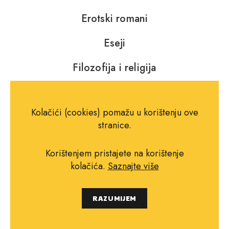
Erotski romani
Eseji
Filozofija i religija
Fotografija
Kolačići (cookies) pomažu u korištenju ove
Glazba, kazalište i film
stranice.
Horor, fantastika i SF
Korištenjem pristajete na korištenje
kolačića.
Saznajte više
Jezik, rječnici i gramatike
RAZUMIJEM
Književna teorija i kritika
Krimići i trileri