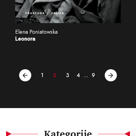
Elena Poniatowska
Leonora
1
3
4
9
2
…
Kategorije